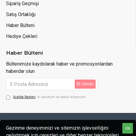
Sipariş Geçmişi
Satış Ortaklığı
Haber Bülteni
Hediye Çekleri
Haber Bülteni
Bültenimize kaydolarak haber ve promosyonlardan
haberdar olun
Gönder
Gizlilik İlkeleri
'ni okudum ve kabul ediyorum.
Copyright © 2014, butikflorya.com
Gezinme deneyiminizi ve sitemizin işlevselliğini
OK
geliştirmek için çerezleri ve diğer benzer teknolojileri