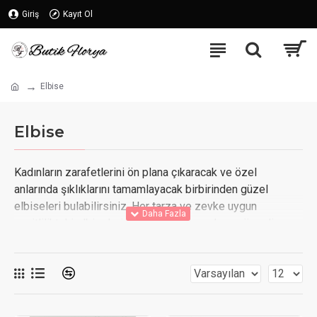
Giriş
Kayıt Ol
Elbise
Elbise
Kadınların zarafetlerini ön plana çıkaracak ve özel
anlarında şıklıklarını tamamlayacak birbirinden güzel
elbiseleri bulabilirsiniz. Her tarza ve zevke uygun
çeşitlilikteki elbiselerimiz, kaliteli kumaşlar ve özenli
detaylarla üretilmiştir.
Elbiseler, kadınların gardıroplarında vazgeçilmez bir
parçadır. Hem günlük hayatta rahatlıkla kullanabileceğiniz
modellerimiz bulunurken, hem de özel davetlerde veya