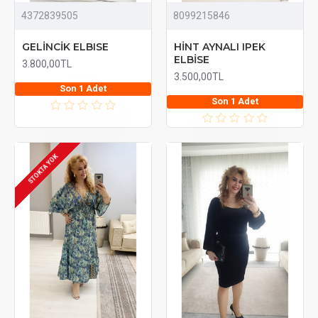
4372839505
8099215846
GELİNCİK ELBISE
HİNT AYNALI IPEK
ELBİSE
3.800,00TL
3.500,00TL
Son 1 Adet
Son 1 Adet
STOKTA YOK