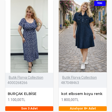
etkinliklerde şık bir görünüm elde etmek için tercih
YENI
edebileceğiniz tasarımlar sunuyoruz.
Elbiselerimizde kullanılan kumaşlar, konforlu bir kullanım
ve şık bir görünüm sağlamak amacıyla özenle seçilmiştir.
Hafif ve nefes alabilen kumaşlar, gün boyu konforlu bir
şekilde giyinmenizi sağlarken, kaliteli dokuları uzun ömürlü
bir kullanım sunar.
Eğer şıklığı ve zarafeti bir arada arıyorsanız,
koleksiyonumuzdaki elbiseler tam size göre! Her anınızda
kendinizi özel hissetmek ve tarzınızı yansıtmak için elbise
seçimlerinizi yapmaya davet ediyoruz.
Butik Florya Collection
Butik Florya Collection
4000268266
487048463
BURÇAK ELBİSE
kot elbısem koyu renk
1.100,00TL
1.800,00TL
Son 3 Adet
Azalıyor 8+ Adet