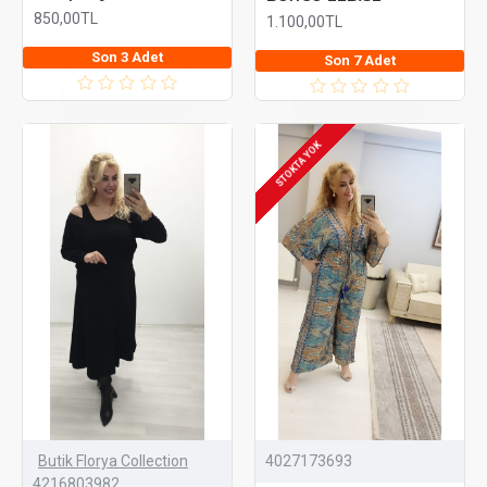
850,00TL
1.100,00TL
Son 3 Adet
Son 7 Adet
STOKTA YOK
Butik Florya Collection
4027173693
4216803982