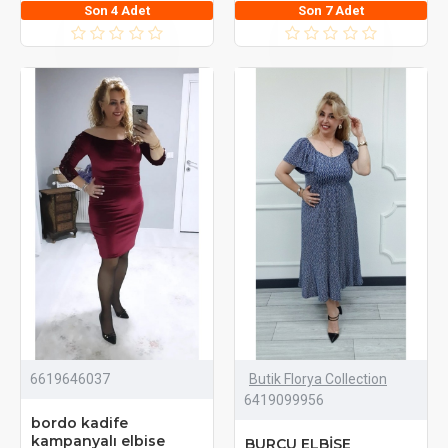
Son 4 Adet
Son 7 Adet
6619646037
Butik Florya Collection
6419099956
bordo kadife
kampanyalı elbise
BURCU ELBİSE