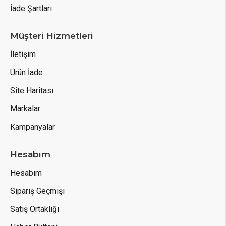
Butik Florya Collection
Butik Florya Collection
2925937587
3161166914
KAHVE ELBİSE
kampanyalı kadife
elbise
1.250,00TL
800,00TL
Son 4 Adet
Son 2 Adet