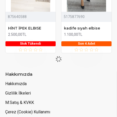
875640588
5175877690
HİNT İPEK ELBISE
kadife sıyah elbise
2.500,00TL
1.100,00TL
Stok Tükendi
Son 4 Adet