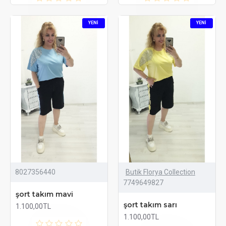
YENI
YENI
8027356440
Butik Florya Collection
7749649827
şort takım mavi
şort takım sarı
1.100,00TL
1.100,00TL