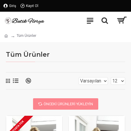
Giriş
Kayıt Ol
Tüm Ürünler
Tüm Ürünler
ÖNCEKI ÜRÜNLERI YÜKLEYIN
STOKTA YOK