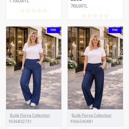
1.100,00TL
700,00TL
YENI
YENI
Butik Florya Collection
Butik Florya Collection
9536832731
9366540481