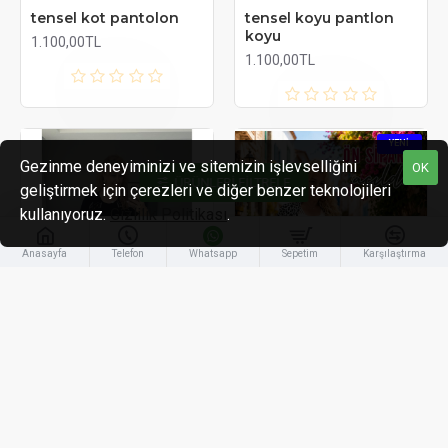
tensel kot pantolon
tensel koyu pantlon
koyu
1.100,00TL
1.100,00TL
YENI
Gezinme deneyiminizi ve sitemizin işlevselliğini
OK
ÜRÜNLERI FILTRELE
geliştirmek için çerezleri ve diğer benzer teknolojileri
kullanıyoruz.
Gizlilik Politikası
.
Anasayfa
Telefon
Whatsapp
Sepetim
Karşılaştırma
Butik Florya Collection
Butik Florya Collection