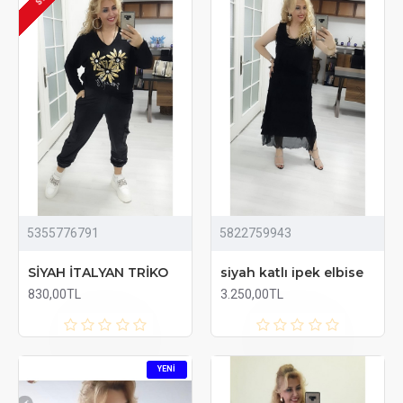
5355776791
5822759943
SİYAH İTALYAN TRİKO
siyah katlı ipek elbise
830,00TL
3.250,00TL
YENI