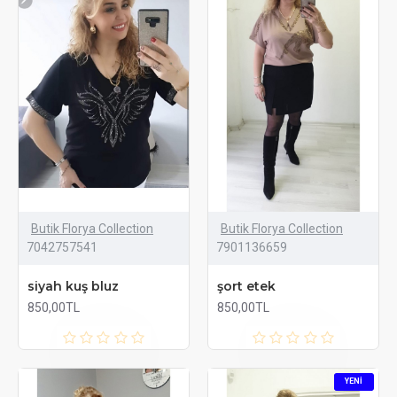
Butik Florya Collection
Butik Florya Collection
7042757541
7901136659
siyah kuş bluz
şort etek
850,00TL
850,00TL
YENI