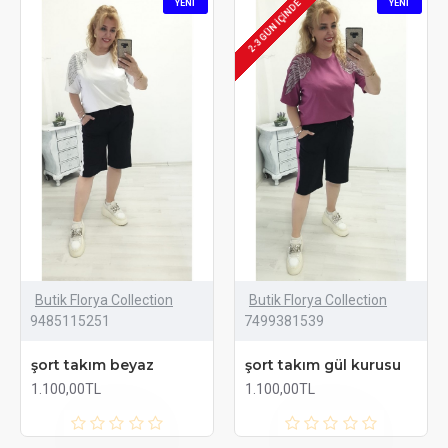
YENI
YENI
2-3 GÜN IÇINDE
Butik Florya Collection
Butik Florya Collection
9485115251
7499381539
şort takım beyaz
şort takım gül kurusu
1.100,00TL
1.100,00TL