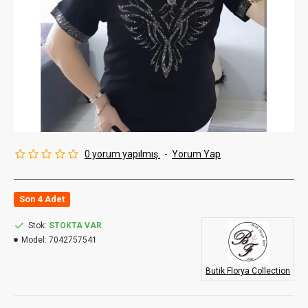
0 yorum yapılmış.
-
Yorum Yap
Son 4 Adet
Stok:
STOKTA VAR
Model:
7042757541
Butik Florya Collection