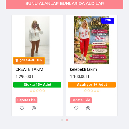
BUNU ALANLAR BUNLARIDA ALDILAR
YENI
ÇOK SATAN ÜRÜN
CREATE TAKIM
kelebekli takım
1.290,00TL
1.100,00TL
Stokta 15+ Adet
Azalıyor 8+ Adet
Sepete Ekle
Sepete Ekle