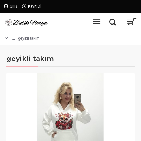
Giriş
Kayıt Ol
geyikli takım
geyikli takım