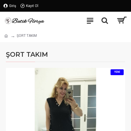
Giriş
Kayıt Ol
ŞORT TAKIM
ŞORT TAKIM
YENI