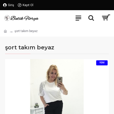
Giriş
Kayıt Ol
şort takım beyaz
şort takım beyaz
YENI