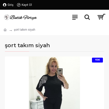
Giriş
Kayıt Ol
şort takım siyah
şort takım siyah
YENI